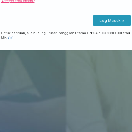
Terlupa kata laluan?
Log Masuk
Untuk bantuan, sila hubungi Pusat Panggilan Utama LPPSA di 03-8880 1600 atau
klik
sini